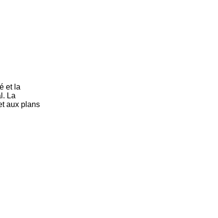
é et la
l. La
et aux plans