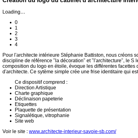
Création du logo du cabinet d'architecture intér
Loading…
0
1
2
3
4
Pour l'architecte intérieure Stéphanie Battiston, nous créons so
discipline de référence "la décoration" et "l'architecture", le S
composition du logo en étoile, évoque les différentes facettes 
d'architecte. Ce sytème simple crée une frise identitaire qui 
Ce dispositif comprend :
Direction Artistique
Charte graphique
Déclinaison papeterie
Etiquettes
Plaquette de présentation
Signalétique, vitrophanie
Site web
Voir le site :
www.architecte-interieur-savoie-sb.com/