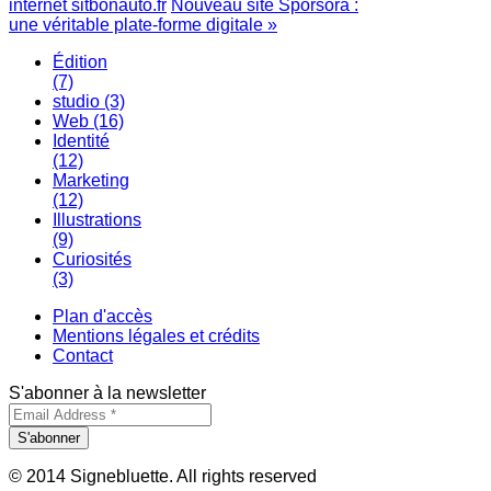
internet sitbonauto.fr
Nouveau site Sporsora :
une véritable plate-forme digitale »
Édition
(7)
studio
(3)
Web
(16)
Identité
(12)
Marketing
(12)
Illustrations
(9)
Curiosités
(3)
Plan d'accès
Mentions légales et crédits
Contact
S'abonner à la newsletter
© 2014 Signebluette. All rights reserved